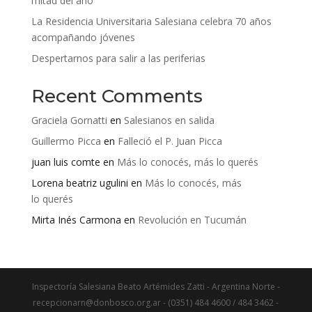
mitad del año
La Residencia Universitaria Salesiana celebra 70 años
acompañando jóvenes
Despertarnos para salir a las periferias
Recent Comments
Graciela Gornatti
en
Salesianos en salida
Guillermo Picca
en
Falleció el P. Juan Picca
juan luis comte
en
Más lo conocés, más lo querés
Lorena beatriz ugulini
en
Más lo conocés, más
lo querés
Mirta Inés Carmona
en
Revolución en Tucumán
Inspectoría Salesiana Beato Artémides Zatti - Argentina Norte -
recepcionarn@donbosco.org.ar - (0351) 484 4600 / 484 3462 -