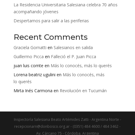
La Residencia Universitaria Salesiana celebra 70 años
acompañando jóvenes
Despertarnos para salir a las periferias
Recent Comments
Graciela Gornatti
en
Salesianos en salida
Guillermo Picca
en
Falleció el P. Juan Picca
juan luis comte
en
Más lo conocés, más lo querés
Lorena beatriz ugulini
en
Más lo conocés, más
lo querés
Mirta Inés Carmona
en
Revolución en Tucumán
Inspectoría Salesiana Beato Artémides Zatti - Argentina Norte -
recepcionarn@donbosco.org.ar - (0351) 484 4600 / 484 3462 -
Av. Cárcano 75 - Córdoba, Argentina