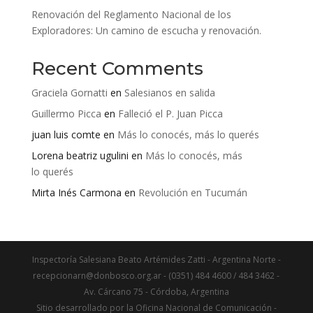
Renovación del Reglamento Nacional de los
Exploradores: Un camino de escucha y renovación.
Recent Comments
Graciela Gornatti
en
Salesianos en salida
Guillermo Picca
en
Falleció el P. Juan Picca
juan luis comte
en
Más lo conocés, más lo querés
Lorena beatriz ugulini
en
Más lo conocés, más
lo querés
Mirta Inés Carmona
en
Revolución en Tucumán
Inspectoría Salesiana Beato Artémides Zatti - Argentina Norte -
recepcionarn@donbosco.org.ar - (0351) 484 4600 / 484 3462 -
Av. Cárcano 75 - Córdoba, Argentina
Sitio desarrollado por la Oficina Nacional de Comunicación -