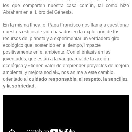
los que comparten nuestra casa común, tal como hizo
Abraham en el Libro del Génesis.
En la misma línea, el Papa Francisco nos llama a cuestionar
nuestros estilos de vida basados en la explotción de los
recursos del planeta y a experimentar un verdadero giro
ecológico que, sostenido en el tiempo, impacte
positivamente en el ambiente.
Con el énfasis en las
juventudes, que están a la vanguardia de la acción
ecológica y «
tienen valor de emprender proyectos de
mejora
ambiental y mejora social
«
, nos anima a este cambio,
orientado al
cuidado responsable, el respeto, la sencillez
y la sobriedad.