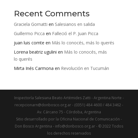
Recent Comments
Graciela Gornatti
en
Salesianos en salida
Guillermo Picca
en
Falleció el P. Juan Picca
juan luis comte
en
Más lo conocés, más lo querés
Lorena beatriz ugulini
en
Más lo conocés, más
lo querés
Mirta Inés Carmona
en
Revolución en Tucumán
Inspectoría Salesiana Beato Artémides Zatti - Argentina Norte -
recepcionarn@donbosco.org.ar - (0351) 484 4600 / 484 3462 -
Av. Cárcano 75 - Córdoba, Argentina
Sitio desarrollado por la Oficina Nacional de Comunicación -
Don Bosco Argentina - info@donbosco.org.ar - © 2022 Todos
los derechos reservados