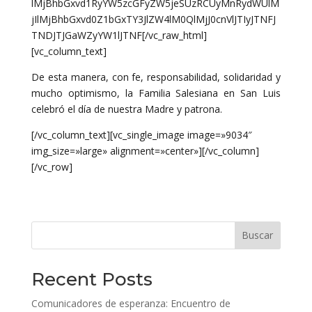
lMjBhbGxvd1RyYW5zcGFyZW5jeSUzRCUyMnRydWUlM
jIlMjBhbGxvd0Z1bGxTY3JlZW4lM0QlMjJ0cnVlJTIyJTNFJ
TNDJTJGaWZyYW1lJTNF[/vc_raw_html]
[vc_column_text]
De esta manera, con fe, responsabilidad, solidaridad y
mucho optimismo, la Familia Salesiana en San Luis
celebró el día de nuestra Madre y patrona.
[/vc_column_text][vc_single_image image=»9034″
img_size=»large» alignment=»center»][/vc_column]
[/vc_row]
Buscar
Recent Posts
Comunicadores de esperanza: Encuentro de