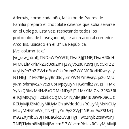
Además, como cada año, la Unión de Padres de
Familia preparó el chocolate caliente que solía servirse
en el Colegio. Esta vez, respetando todos los
protocolos de bioseguridad, se acercaron al comedor
Arco Iris, ubicado en el B° La República.
[/vc_column_text]
[vc_raw_html]JTNDaWZyYW1lJTIwc3JjJTNEJTIyaHR0cH
MlM0ElMkYlMkZ3d3cuZmFjZWJvb2suY29tJTJGcGx1Z2l
ucyUyRnZpZGVvLnBocCUzRmhyZWYlM0RodHRwcyUy
NTNBJTI1MkYlMjUyRnd3dy5mYWNlYm9vay5jb20lMjU
yRmRvbmJvc2Nvc2FubHVpcyUyNTJGdmlkZW9zJTI1Mk
YyNzQ5MzM4NzExODM4NDg5JTI1MkYlMjZzaG93X3Rl
eHQlM0QwJTI2d2lkdGglM0Q1NjAlMjIlMjB3aWR0aCUz
RCUyMjU2MCUyMiUyMGhlaWdodCUzRCUyMjMxNCUy
MiUyMHN0eWxlJTNEJTIyYm9yZGVyJTNBbm9uZSUzQ
m92ZXJmbG93JTNBaGlkZGVuJTIyJTIwc2Nyb2xsaW5nJ
TNEJTIybm8lMjIlMjBmcmFtZWJvcmRlciUzRCUyMjAlMjI