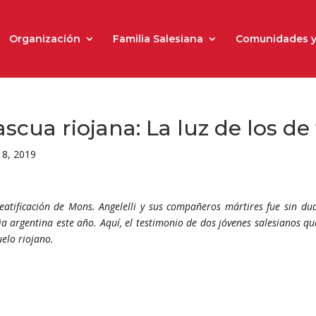
Organización
Familia Salesiana
Comunidades y
scua riojana: La luz de los de
18, 2019
eatificación de Mons. Angelelli y sus compañeros mártires fue sin d
sia argentina este año. Aquí, el testimonio de dos jóvenes salesianos q
uelo riojano.