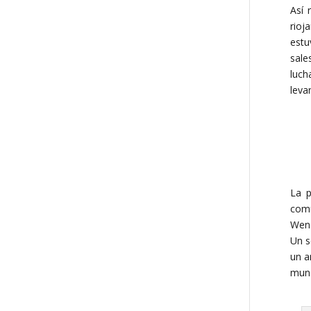
Así 
rioj
estu
sale
luch
leva
La p
comu
Wenc
Un s
un a
mund