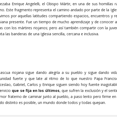
rezaba Enrique Angelelli, el Obispo Mártir, en una de sus homilías 
ano. Este fragmento representa el camino andado por parte de la Igl
vimos por aquellas latitudes compartiendo espacios, encuentros y re
siana presente. Fue un tiempo de mucho aprendizaje y de conocer a 
as con los mártires riojanos; pero así también compartir con la juve
nta las banderas de una Iglesia sencilla, cercana e inclusiva.
ascua riojana sigue dando alegría a su pueblo y sigue dando vid
nidad fuerte y que late al ritmo de lo que nuestro Papa Franc
eslao, Gabriel, Carlos y Enrique siguen siendo hoy fuente inagotabl
ervicio
que se fija en los últimos
, que sufren la exclusión y el sen
mor fraterno de caminar junto al pueblo, a paso lento pero firme en
o distinto es posible, un mundo donde todos y todas quepan.