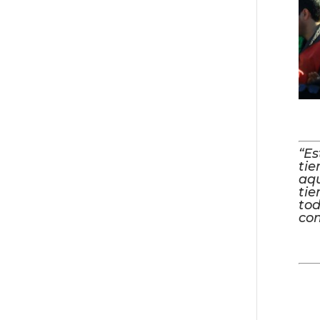
“Es
tie
aq
tie
tod
com