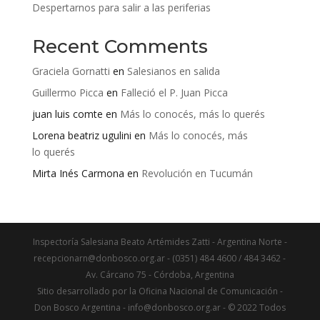
Despertarnos para salir a las periferias
Recent Comments
Graciela Gornatti
en
Salesianos en salida
Guillermo Picca
en
Falleció el P. Juan Picca
juan luis comte
en
Más lo conocés, más lo querés
Lorena beatriz ugulini
en
Más lo conocés, más
lo querés
Mirta Inés Carmona
en
Revolución en Tucumán
Inspectoría Salesiana Beato Artémides Zatti - Argentina Norte -
recepcionarn@donbosco.org.ar - (0351) 484 4600 / 484 3462 -
Av. Cárcano 75 - Córdoba, Argentina
Sitio desarrollado por la Oficina Nacional de Comunicación -
Don Bosco Argentina - info@donbosco.org.ar - © 2022 Todos