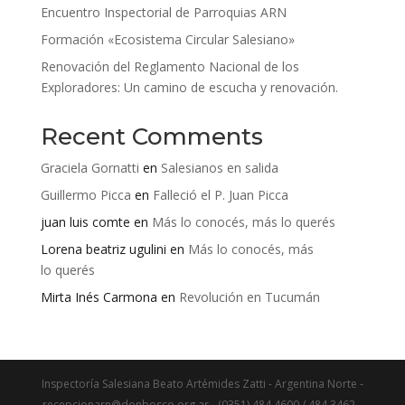
Encuentro Inspectorial de Parroquias ARN
Formación «Ecosistema Circular Salesiano»
Renovación del Reglamento Nacional de los
Exploradores: Un camino de escucha y renovación.
Recent Comments
Graciela Gornatti
en
Salesianos en salida
Guillermo Picca
en
Falleció el P. Juan Picca
juan luis comte
en
Más lo conocés, más lo querés
Lorena beatriz ugulini
en
Más lo conocés, más
lo querés
Mirta Inés Carmona
en
Revolución en Tucumán
Inspectoría Salesiana Beato Artémides Zatti - Argentina Norte -
recepcionarn@donbosco.org.ar - (0351) 484 4600 / 484 3462 -