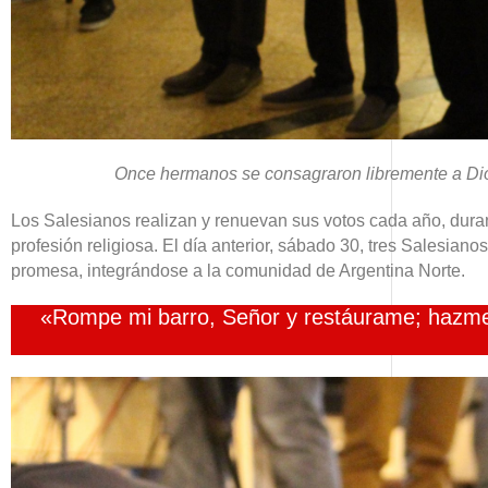
lo conocés, más lo querés
Mirta Inés Carmona
en
Revolución en Tucumán
Once hermanos se consagraron libremente a Dios
Los Salesianos realizan y renuevan sus votos cada año, durant
profesión religiosa. El día anterior, sábado 30, tres Salesia
promesa, integrándose a la comunidad de Argentina Norte.
«Rompe mi barro, Señor y restáurame; hazme un