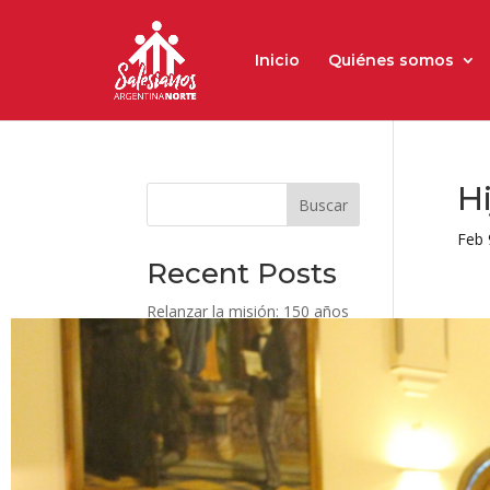
Inicio
Quiénes somos
H
Buscar
Feb 
Recent Posts
Relanzar la misión: 150 años
de historia, vocación y
compromiso
Los Salesianos Cooperadores
celebran 150 años de misión
al servicio de los jóvenes
Encuentro Inspectorial de