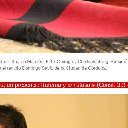
petua Eduardo Monzón, Félix Quiroga y Otto Kalenberg. Presidió 
 en el templo Domingo Savio de la Ciudad de Córdoba.
, en presencia fraterna y amistosa.» (Const. 39) 