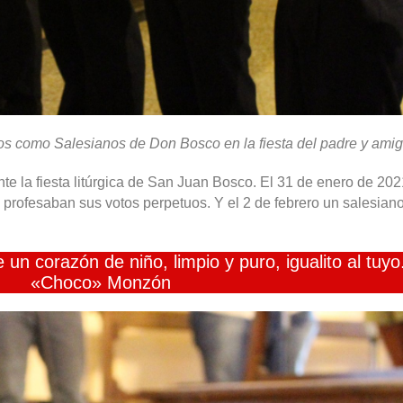
 como Salesianos de Don Bosco en la fiesta del padre y amig
e la fiesta litúrgica de San Juan Bosco. El 31 de enero de 2021
nos profesaban sus votos perpetuos. Y el 2 de febrero un salesi
 corazón de niño, limpio y puro, igualito al tuyo
«Choco» Monzón