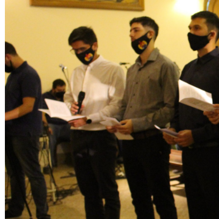
Parroquias ARN
Formación «Ecosistema
Circular Salesiano»
Renovación del Reglamento
Nacional de los Exploradores:
Un camino de escucha y
renovación.
Recent
Comments
Graciela Gornatti
en
Salesianos en salida
Guillermo Picca
en
Falleció el
P. Juan Picca
juan luis comte
en
Más lo
conocés, más lo querés
Lorena beatriz ugulini
en
Más