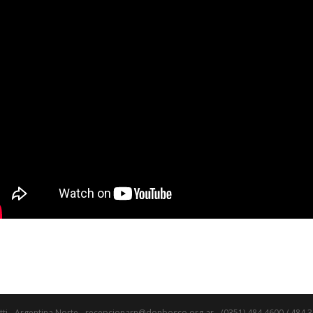
tti - Argentina Norte - recepcionarn@donbosco.org.ar - (0351) 484 4600 / 484 3