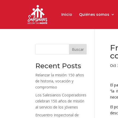
Inicio
Quiénes somos
Fr
Buscar
c
Recent Posts
Oct 
Relanzar la misión: 150 años
de historia, vocación y
El p
compromiso
“la 
Los Salesianos Cooperadores
nece
celebran 150 años de misión
El p
al servicio de los jóvenes
desc
Encuentro Inspectorial de