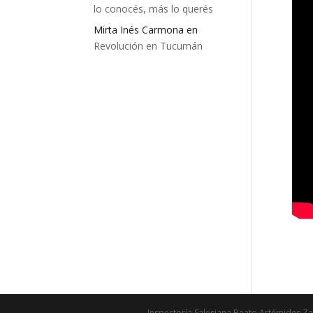
lo conocés, más lo querés
Mirta Inés Carmona
en
Revolución en Tucumán
Inspectoría Salesiana Beato Artémides Za