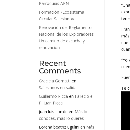
Parroquias ARN
“Una
expr
Formación «Ecosistema
tene
Circular Salesiano»
Renovación del Reglamento
Fran
Nacional de los Exploradores:
más 
Un camino de escucha y
que 
renovación.
cuan
“Yo 
Recent
cuen
Comments
Fuen
Graciela Gornatti
en
Salesianos en salida
Te c
Guillermo Picca
en
Falleció el
P. Juan Picca
juan luis comte
en
Más lo
conocés, más lo querés
Lorena beatriz ugulini
en
Más