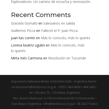
Exploradores: Un camino de escucha y renovación.
Recent Comments
Graciela Gornatti
en
Salesianos en salida
Guillermo Picca
en
Falleció el P. Juan Picca
juan luis comte
en
Más lo conocés, más lo querés
Lorena beatriz ugulini
en
Más lo conocés, más
lo querés
Mirta Inés Carmona
en
Revolución en Tucumán
Inspectoría Salesiana Beato Artémides Zatti - Argentina Norte -
recepcionarn@donbosco.org.ar - (0351) 484 4600 / 484 3462 -
Av. Cárcano 75 - Córdoba, Argentina
Sitio desarrollado por la Oficina Nacional de Comunicación -
Don Bosco Argentina - info@donbosco.org.ar - © 2022 Todos