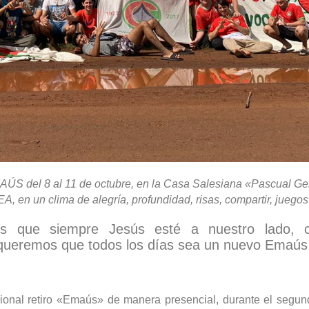
AÚS del 8 al 11 de octubre,
en la Casa Salesiana «Pascual Gent
en un clima de alegría, profundidad, risas, compartir, juegos 
 que siempre Jesús esté a nuestro lado, c
queremos que todos los días sea un nuevo Emaú
onal retiro «Emaús» de manera presencial, durante el segun