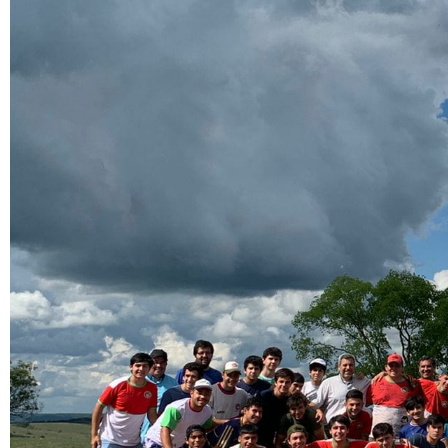
Parroquias ARN
Formación «Ecosistema
Circular Salesiano»
Renovación del Reglamento
Nacional de los Exploradores:
Un camino de escucha y
renovación.
Recent
Comments
Graciela Gornatti
en
Salesianos en salida
Guillermo Picca
en
Falleció el
P. Juan Picca
juan luis comte
en
Más lo
conocés, más lo querés
Lorena beatriz ugulini
en
Más