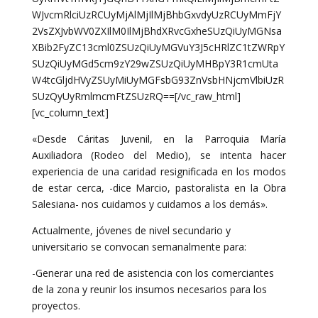
WJvcmRlciUzRCUyMjAlMjIlMjBhbGxvdyUzRCUyMmFjY
2VsZXJvbWV0ZXIlM0IlMjBhdXRvcGxheSUzQiUyMGNsa
XBib2FyZC13cml0ZSUzQiUyMGVuY3J5cHRlZC1tZWRpY
SUzQiUyMGd5cm9zY29wZSUzQiUyMHBpY3R1cmUta
W4tcGljdHVyZSUyMiUyMGFsbG93ZnVsbHNjcmVlbiUzR
SUzQyUyRmlmcmFtZSUzRQ==[/vc_raw_html]
[vc_column_text]
«Desde Cáritas Juvenil, en la Parroquia María
Auxiliadora (Rodeo del Medio), se intenta hacer
experiencia de una caridad resignificada en los modos
de estar cerca, -dice Marcio, pastoralista en la Obra
Salesiana- nos cuidamos y cuidamos a los demás».
Actualmente, jóvenes de nivel secundario y
universitario se convocan semanalmente para:
-Generar una red de asistencia con los comerciantes
de la zona y reunir los insumos necesarios para los
proyectos.