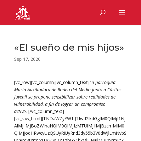
«El sueño de mis hijos»
Sep 17, 2020
[vc_row][vc_column][vc_column_text]
La parroquia
María Auxiliadora de Rodeo del Medio junto a Cáritas
Juvenil se propone sensibiliizar sobre realidades de
vulnerabilidad, a fin de lograr un compromiso
activo.
[/vc_column_text]
[vc_raw_html]JTNDaWZyYW1lJTIwd2lkdGglM0QlMjI1Nj
AlMjIlMjBoZWlnaHQlM0QlMjIzMTUlMjIlMjBzcmMlM0
QlMjJodHRwcyUzQSUyRiUyRnd3dy55b3V0dWJlLmNvbS
UyRmVtYmVkJTJGQnBYTXhGY1hkQlElMjIlMjBmcmFtZ