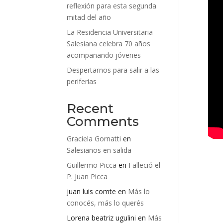
reflexión para esta segunda
mitad del año
La Residencia Universitaria
Salesiana celebra 70 años
acompañando jóvenes
Despertarnos para salir a las
periferias
Recent
Comments
Graciela Gornatti
en
Salesianos en salida
Guillermo Picca
en
Falleció el
P. Juan Picca
juan luis comte
en
Más lo
conocés, más lo querés
Lorena beatriz ugulini
en
Más