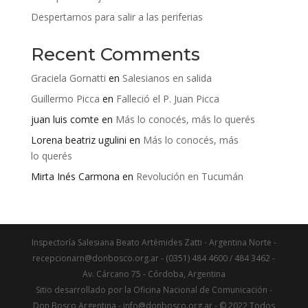
Despertarnos para salir a las periferias
Recent Comments
Graciela Gornatti
en
Salesianos en salida
Guillermo Picca
en
Falleció el P. Juan Picca
juan luis comte
en
Más lo conocés, más lo querés
Lorena beatriz ugulini
en
Más lo conocés, más
lo querés
Mirta Inés Carmona
en
Revolución en Tucumán
Inspectoría Salesiana Beato Artémides Zatti - Argentina Norte -
recepcionarn@donbosco.org.ar - (0351) 484 4600 / 484 3462 -
Av. Cárcano 75 - Córdoba, Argentina
Sitio desarrollado por la Oficina Nacional de Comunicación -
Don Bosco Argentina - info@donbosco.org.ar - © 2022 Todos