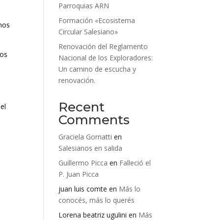
Parroquias ARN
Formación «Ecosistema
amos
Circular Salesiano»
Renovación del Reglamento
ios
Nacional de los Exploradores:
s
Un camino de escucha y
renovación.
Recent
el
Comments
Graciela Gornatti
en
Salesianos en salida
Guillermo Picca
en
Falleció el
P. Juan Picca
juan luis comte
en
Más lo
conocés, más lo querés
Lorena beatriz ugulini
en
Más