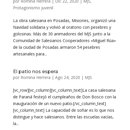
por
Romina Herrera
|
Dic 22, 2020
|
MJS
,
Protagonismo juvenil
La obra salesiana en Posadas, Misiones, organizó una
Navidad solidaria y volvió al oratorio con pesebres y
golosinas. Más de 30 animadores del MJS junto a la
Comunidad de Salesianos Cooperadores «Miguel Rúa»
de la ciudad de Posadas armaron 54 pesebres
artesanales para...
El patio nos espera
por
Romina Herrera
|
Ago 24, 2020
|
MJS
[vc_row][vc_column][vc_column_text]La casa salesiana
de Paraná festejó el cumpleaños de Don Bosco con la
inauguración de un nuevo patio.[/vc_column_text]
[vc_column_text] La capacidad de soñar es lo que nos
distingue y hace salesianos. Entre las escuelas vacías,
la...