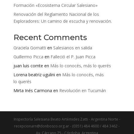
Formación «Ecosistema Circular Salesiano»
Renovación del Reglamento Nacional de los
Exploradores: Un camino de escucha y renovación.
Recent Comments
Graciela Gornatti
en
Salesianos en salida
Guillermo Picca
en
Falleció el P. Juan Picca
juan luis comte
en
Más lo conocés, más lo querés
Lorena beatriz ugulini
en
Más lo conocés, más
lo querés
Mirta Inés Carmona
en
Revolución en Tucumán
Inspectoría Salesiana Beato Artémides Zatti - Argentina Norte -
recepcionarn@donbosco.org.ar - (0351) 484 4600 / 484 3462 -
Av. Cárcano 75 - Córdoba, Argentina