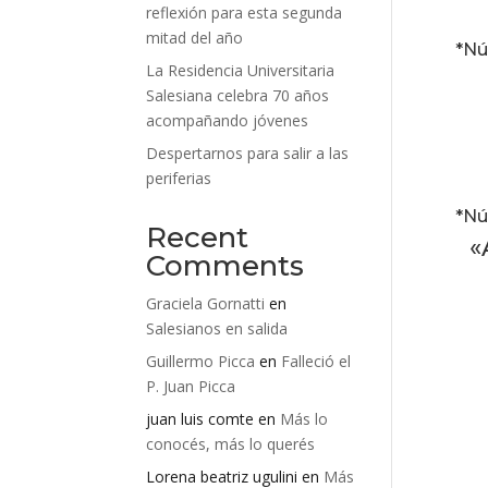
reflexión para esta segunda
mitad del año
*Nú
La Residencia Universitaria
Salesiana celebra 70 años
acompañando jóvenes
Despertarnos para salir a las
periferias
*Nú
Recent
«
Comments
Graciela Gornatti
en
Salesianos en salida
Guillermo Picca
en
Falleció el
P. Juan Picca
juan luis comte
en
Más lo
conocés, más lo querés
Lorena beatriz ugulini
en
Más