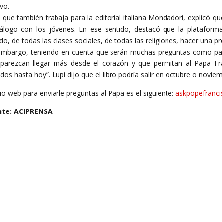
vo.
, que también trabaja para la editorial italiana Mondadori, explicó que
iálogo con los jóvenes. En ese sentido, destacó que la plataform
o, de todas las clases sociales, de todas las religiones, hacer una pre
embargo, teniendo en cuenta que serán muchas preguntas como para i
parezcan llegar más desde el corazón y que permitan al Papa Fr
ados hasta hoy”. Lupi dijo que el libro podría salir en octubre o noviem
itio web para enviarle preguntas al Papa es el siguiente:
askpopefranci
nte: ACIPRENSA