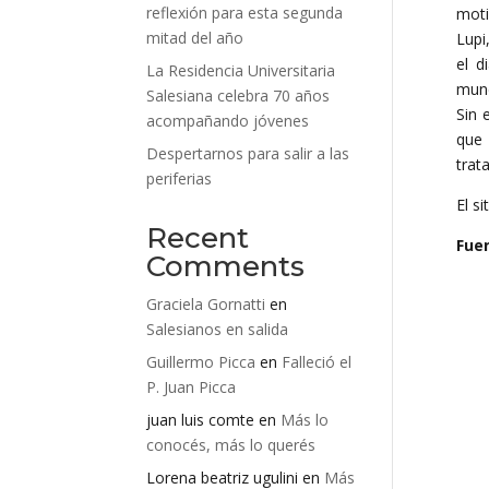
reflexión para esta segunda
moti
mitad del año
Lupi
el d
La Residencia Universitaria
mund
Salesiana celebra 70 años
Sin 
acompañando jóvenes
que 
Despertarnos para salir a las
trat
periferias
El s
Recent
Fue
Comments
Graciela Gornatti
en
Salesianos en salida
Guillermo Picca
en
Falleció el
P. Juan Picca
juan luis comte
en
Más lo
conocés, más lo querés
Lorena beatriz ugulini
en
Más