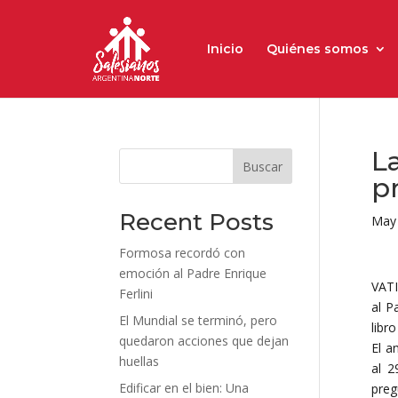
Inicio
Quiénes somos
L
Buscar
p
Recent Posts
May 
Formosa recordó con
emoción al Padre Enrique
VATI
Ferlini
al P
El Mundial se terminó, pero
libr
quedaron acciones que dejan
El a
huellas
al 2
Edificar en el bien: Una
preg